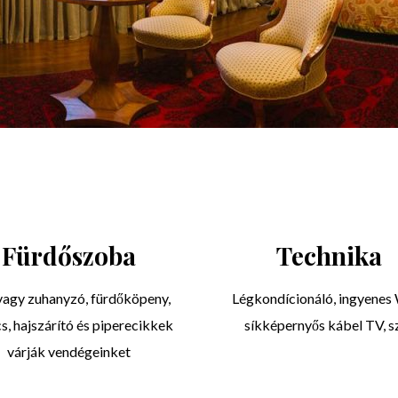
Fürdőszoba
Technika
vagy zuhanyzó, fürdőköpeny,
Légkondícionáló, ingyenes 
s, hajszárító és piperecikkek
síkképernyős kábel TV, s
várják vendégeinket