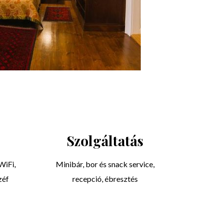
Szolgáltatás
WiFi,
Minibár, bor és snack service,
zéf
recepció, ébresztés