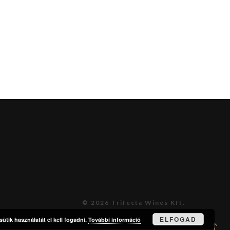
© 2026 Trifecta Wines Kft.
ELFOGAD
ütik használatát el kell fogadni.
További információ