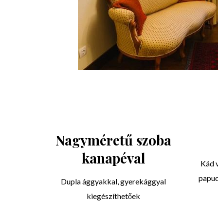
Nagyméretű szoba
kanapéval
Kád 
papuc
Dupla ággyakkal, gyerekággyal
kiegészíthetőek