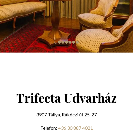
Trifecta Udvarház
3907 Tállya, Rákóczi út 25-27
Telefon:
+36 30 887 4021