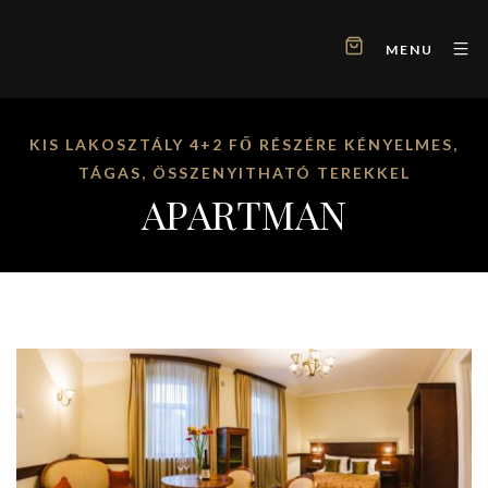
MENU
KIS LAKOSZTÁLY 4+2 FŐ RÉSZÉRE KÉNYELMES,
TÁGAS, ÖSSZENYITHATÓ TEREKKEL
APARTMAN