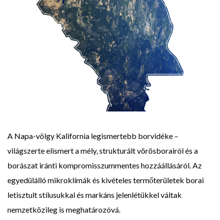
A Napa-völgy Kalifornia legismertebb borvidéke –
világszerte elismert a mély, strukturált vörösborairól és a
borászat iránti kompromisszummentes hozzáállásáról. Az
egyedülálló mikroklímák és kivételes termőterületek borai
letisztult stílusukkal és markáns jelenlétükkel váltak
nemzetközileg is meghatározóvá.