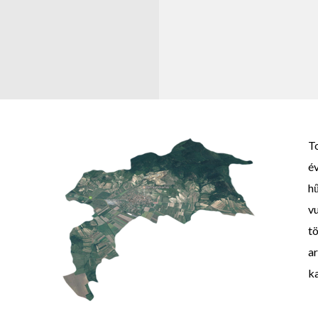
T
év
hű
vu
tö
ar
k