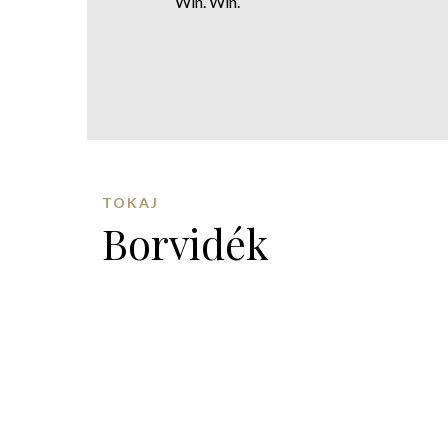
Win. Win.
TOKAJ
Borvidék