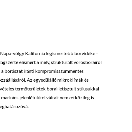
 Napa-völgy Kalifornia legismertebb borvidéke –
lágszerte elismert a mély, strukturált vörösborairól
s a borászat iránti kompromisszummentes
zzáállásáról. Az egyedülálló mikroklímák és
vételes termőterületek borai letisztult stílusukkal
 markáns jelenlétükkel váltak nemzetközileg is
eghatározóvá.