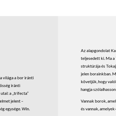
Az alapgondolat Kal
teljesedett ki. Ma a
struktúrája és Toka
jelen borainkban. M
a világa a bor iránti
követjük, hogy való
össég iránti
hangja szólalhasson
tal: a „trifecta”
lmet jelent –
Vannak borok, ame
ség egysége. Win.
és vannak, amelyek