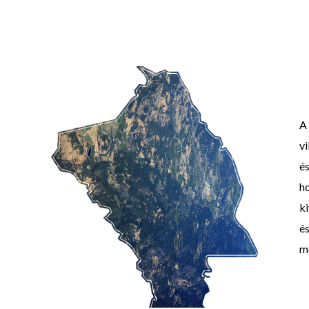
A
vi
é
ho
ki
és
m