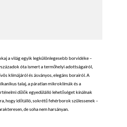
okaj a világ egyik legkülönlegesebb borvidéke –
századok óta ismert a termőhelyi adottságairól,
vös klímájáról és ásványos, elegáns borairól. A
lkanikus talaj, a páratlan mikroklímák és a
rténelmi dűlők egyedülálló lehetőséget kínálnak
ra, hogy időtálló, sokrétű fehérborok szülessenek –
arakteresen, de soha nem harsányan.