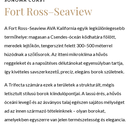
SONOMA COAST
Fort Ross–Seaview
A Fort Ross–Seaview AVA Kalifornia egyik legkülönlegesebb
termőhelye: magasan a Csendes-óceán ködhatára fölött,
meredek lejtőkön, tengerszint felett 300–500 méterrel
húzódnak a szőlősorok. Az itteni mikroklíma a hűvös
reggeleket és a napsütéses délutánokat egyensúlyban tartja,
így kivételes savszerkezetű, precíz, elegáns borok születnek.
A Trifecta számára ezek a területek a strukturált, mégis
letisztult stílusú borok kiindulópontjai. A lassú érés, a hűvös
óceáni levegő és az ásványos talaj egészen sajátos mélységet
ad az innen származó tételeinknek – olyan borokat,
amelyekben egyszerre van jelen természetesség és elegancia.