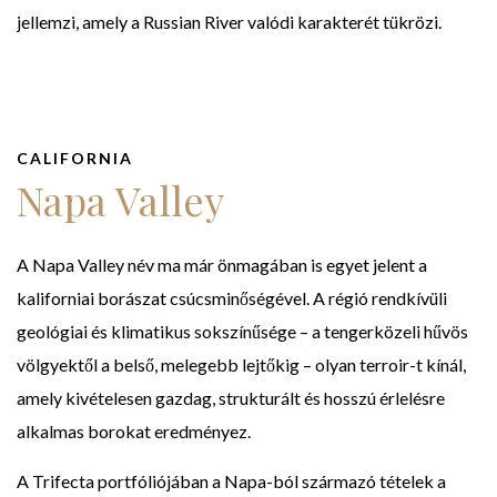
jellemzi, amely a Russian River valódi karakterét tükrözi.
CALIFORNIA
Napa Valley
A Napa Valley név ma már önmagában is egyet jelent a
kaliforniai borászat csúcsminőségével. A régió rendkívüli
geológiai és klimatikus sokszínűsége – a tengerközeli hűvös
völgyektől a belső, melegebb lejtőkig – olyan terroir-t kínál,
amely kivételesen gazdag, strukturált és hosszú érlelésre
alkalmas borokat eredményez.
A Trifecta portfóliójában a Napa-ból származó tételek a