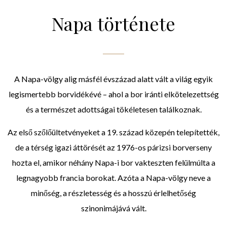
Napa története
A Napa-völgy alig másfél évszázad alatt vált a világ egyik
legismertebb borvidékévé – ahol a bor iránti elkötelezettség
és a természet adottságai tökéletesen találkoznak.
Az első szőlőültetvényeket a 19. század közepén telepítették,
de a térség igazi áttörését az 1976-os párizsi borverseny
hozta el, amikor néhány Napa-i bor vakteszten felülmúlta a
legnagyobb francia borokat. Azóta a Napa-völgy neve a
minőség, a részletesség és a hosszú érlelhetőség
szinonimájává vált.